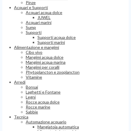
Pinze
Acquari e Supporti
Acquari acqua dolce
JUWEL
Acquari marini
Sump
Supporti
Supporti acqua dolce
Supporti marini
Alimentazione e mangimi
Cibo vivo
Mangimi acqua dolce
Mangimi acqua marina
Mangimi per coralli
Phytoplancton e zooplancton
Vitamine
Arredi
Bonsai
Laghetti e Fontane
Legni
Rocce acqua dolce
Rocce marine
Sabbie
Tecnica
Automazione acquario
Mangiatoia automatica