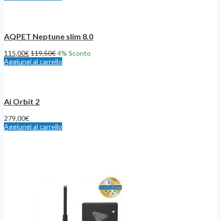
AQPET Neptune slim 8.0
115,00
€
119,50
€
4
% Sconto
Aggiungi al carrello
Ai Orbit 2
279,00
€
Aggiungi al carrello