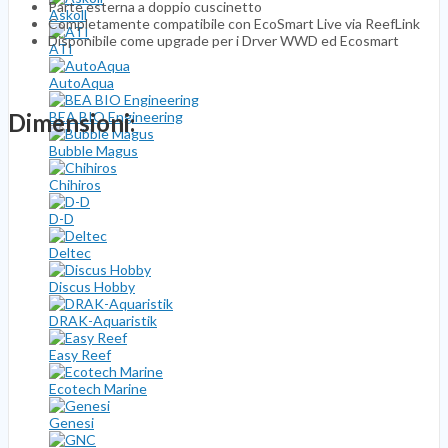
Parte esterna a doppio cuscinetto
Askoll
Completamente compatibile con EcoSmart Live via ReefLink
Disponibile come upgrade per i Drver WWD ed Ecosmart
ATI
AutoAqua
BEA BIO Engineering
Dimensioni:
Bubble Magus
Chihiros
D-D
Deltec
Discus Hobby
DRAK-Aquaristik
Easy Reef
Ecotech Marine
Genesi