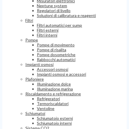
Misuratori elettronici
Neptune system
Regolatori di livello
Soluzioni di calibratura e reagenti
Filtri
Filtri automatici per sump
Filtri esterni
Filtri interni
Pompe
Pompe di movimento
Pompe di risalita
Pompe dosometriche
Rabbocchi automatici
Impianti osmosi
Accessori osmosi
Impianti osmosi e accessori
Plafoniere
Illuminazione dolce
Illuminazione marina
Riscaldamento e refrigerazione
Refrigeratori
Termoriscaldatori
Ventoline
Schiumatoi
Schiumatoio esterni
Schiumatoio interni
Sistema CO2