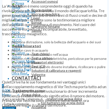
Accessori osmosi
La Vortech non è meno sorprendente oggi di quando ha
Arredi
Rowa
Rocce marine
rivoluzionato per la prima volta il mondo dell’acquariofilia. Tre
Rocce acqua dolce
generazioni di pompe, più di dieci anni di flussi creati e decine di
Royal Nature
Legni
miglia di acquari in salute sono la testimonianza migliore
Bonsai
Salifert
dell’unicità di questa pompa di movimento. Nel cuore del
Laghetti e fontane
successo di Vortech c’è l’incomparabile, brevettato,
Sabbie
Sicce
trascinamento meagnetico.
TECO
Nessuna distrazione, solo la bellezza dell’acquario e dei suoi
Test e misuratori
animali
Tetra
Nessun cavo in acquario
Test chimici
Niente calore indesiderato nell’acqua
Triton
Test a strisce
Nessun rischio di scariche elettriche, pericolose per le persone
Misuratori elettronici
o la vita in acquario
Tropic Marin
Test ICP
Nessun problema quando dovete installare, ricollocare o pulire
Soluzioni di calibratura e reagenti
la pompa
Ultra Reef
Valigette
CONTATTACI
QuietDrive ha le sue fondamenta nei vantaggi unici
dell’accoppiamento magnetico di VorTech ma porta tutto ad un
0
0,00
€
Trattamento acqua
livello superiore. Il nuovo rivoluzionario driver incrementa
Menu
Acqua dolce
l’efficienza e riduce in modo significativo il rumore del motore.
Biocondizionatori per acqua dolce
Prima la VorTech ha tolto il motore dall’acquario, ora
Attivatori batterici per acqua dolce
QuietDrive toglie il rumore dal motore.
Antialghe
Search