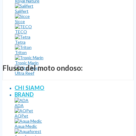
Royal Nature
Salifert
Sicce
TECO
Tetra
Triton
Tropic Marin
Flusso del moto ondoso:
Ultra Reef
CHI SIAMO
BRAND
ADA
AQPet
Aqua Medic