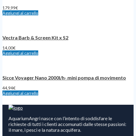
179,99
€
Aggiungi al carrello
Vectra Barb & Screen Kit x S2
14,00
€
Aggiungi al carrello
Sicce Voyager Nano 2000l/h- mini pompa di movimento
44,94
€
Aggiungi al carrello
AquariumAngri nasce con l’intento di soddisfare le
richieste di tutti i clienti accomunati dalle stesse passioni:
il mare, i pesci e la natura acquifera.