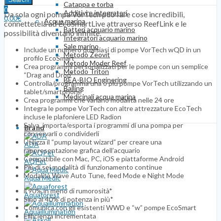
Catappa e torba
0
Additivi e integratori
Da sola ogni pompa VorTech può fare cose incredibili,
0,00
€
Acqua marina
connettetela ad EcoSmartLive attraverso ReefLink e le
Batteri acquario marino
possibilità diventano infinite.
Integratori acquario marino
Sale marino
Include un numero qualsiasi di pompe VorTech wQD in un
Metodo Zeovit
profilo EcoSmart
Metodo Moder Reef
Crea programmi personalizzati per le pompe con un semplice
Metodo Triton
“Drag and Drop”
BEA-BIO Enginering
Controlla/programma una o più pompe VorTech utilizzando un
Balling
tablet/smartphone
Medicinali acqua marina
Crea programmi che variano modalità nelle 24 ore
Integra le pompe VorTech con altre attrezzature EcoTech
incluse le plafoniere LED Radion
Salva, importa/esporta i programmi di una pompa per
Brand
conservarli o condividerli
Utilizza il “pump layout wizard” per creare una
ADA
rappresentazione grafica dell’acquario
Compatibile con Mac, PC, iOS e piattaforme Android
AQPet
Più di sei modalità di funzionamento continue
Modalità Wave Auto Tune, feed Mode e Night Mode
Aqua Medic
il 90% in meno di rumorosità*
Aquaforest
Sino al 40% di potenza in più*
Comunica con gli esistenti WWD e “w” pompe EcoSmart
Aquaillumination
Efficienza incrementata