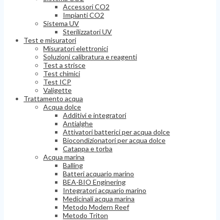
Accessori CO2
Impianti CO2
Sistema UV
Sterilizzatori UV
Test e misuratori
Misuratori elettronici
Soluzioni calibratura e reagenti
Test a strisce
Test chimici
Test ICP
Valigette
Trattamento acqua
Acqua dolce
Additivi e integratori
Antialghe
Attivatori batterici per acqua dolce
Biocondizionatori per acqua dolce
Catappa e torba
Acqua marina
Balling
Batteri acquario marino
BEA-BIO Enginering
Integratori acquario marino
Medicinali acqua marina
Metodo Modern Reef
Metodo Triton