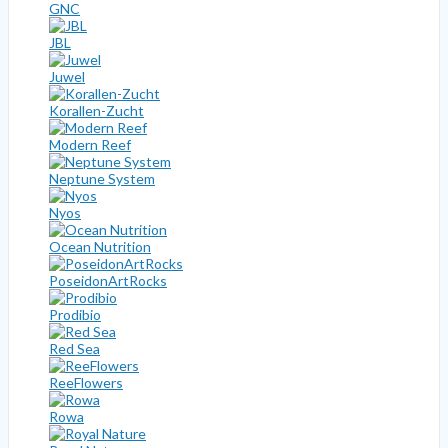
GNC
JBL
Juwel
Korallen-Zucht
Modern Reef
Neptune System
Nyos
Ocean Nutrition
PoseidonArtRocks
Prodibio
Red Sea
ReeFlowers
Rowa