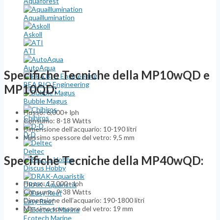
Aquaforest
Aquaillumination
Askoll
ATI
AutoAqua
Specifiche Tecniche della MP10wQD e
BEA BIO Engineering
MP10QD:
Bubble Magus
Flusso: 6,000+ lph
Chihiros
Consumo: 8-18 Watts
Dimensione dell’acquario: 10-190 litri
D-D
Massimo spessore del vetro: 9,5 mm
Deltec
Specifiche Tecniche della MP40wQD:
Discus Hobby
Flusso: 17,000+ lph
DRAK-Aquaristik
Consumo: 9-38 Watts
Dimensione dell’acquario: 190-1800 litri
Easy Reef
Massimo spessore del vetro: 19 mm
Ecotech Marine